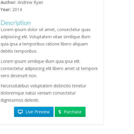
Author:
Andrew Ryan
Year:
2014
Description
Lorem ipsum dolor sit amet, consectetur quas
adipisicing elit. Voluptatem vitae similique illum
quia ipsa a temporibus ratione libero aliquam
debitis temporibus.
Lorem ipsum similique illum quia ipsa elit
consectetur adipisicing elit libero amet ut tempore
vero deserunt non.
Necessitatibus voluptatem distinctio tenetur
doloremque natus veniam consectetur
dignissimos deleniti.
Live Preview
Purchase