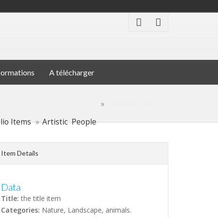
formations
A télécharger
Portfolio Item 4
lio Items
Artistic
,
People
Item Details
Data
Title:
the title item
Categories:
Nature, Landscape, animals.